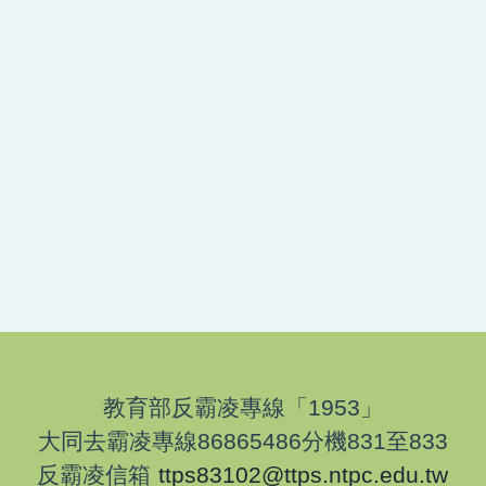
教育部反霸凌
專線「1953」
大同去霸凌專線86865486分機831至833
反霸凌信箱
ttps83102@ttps.ntpc.edu.tw