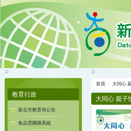
跳
到
主
要
內
容
區
:::
:::
首頁
大同心 
教育行政
大同心 親子
新北市教育局公告
食品雲團膳系統