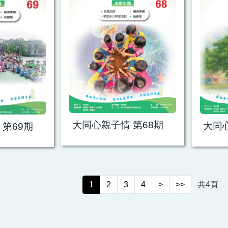
大同心親子情 第68期
大同心
第69期
1
2
3
4
>
>>
共
4
頁