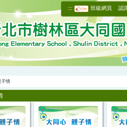
:::
班級網頁
認
親子情
情