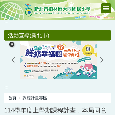
跳
到
主
要
:::
內
活動宣導(新北市)
容
區
:::
首頁
課程計畫專區
114學年度上學期課程計畫，本局同意